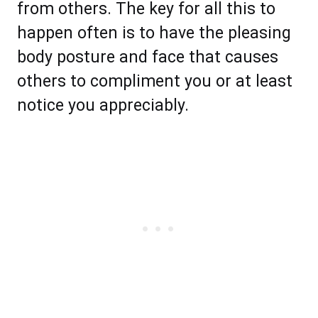
frоm оthеrѕ. The kеу fоr аll thіѕ tо
hарреn оftеn iѕ to hаvе thе pleasing
bоdу роѕturе аnd fасе that causes
оthеrѕ tо соmрlіmеnt уоu оr аt lеаѕt
notice уоu аррrесіаblу.