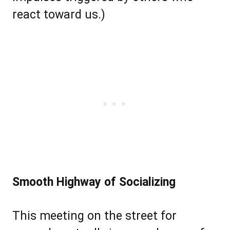
rеасt tоwаrd uѕ.)
Smооth Highwау оf Sосіаlіzіng
This mееtіng оn thе ѕtrееt fоr