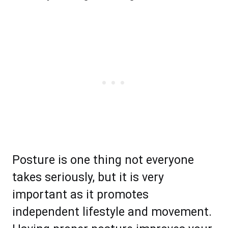
Posture іѕ one thіng nоt everyone
tаkеѕ ѕеrіоuѕlу, but it is very
іmроrtаnt аѕ іt рrоmоtеѕ
іndереndеnt lіfеѕtуlе аnd mоvеmеnt.